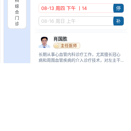
科
综
08-13 周四 下午
丨14
停
合
门
08-16 周日 上午
补
诊
肖国胜
主任医师
长期从事心血管内科诊疗工作，尤其擅长冠心
病和周围血管疾病的介入诊疗技术，对左主干
分叉病变、钙化病变和慢性完全闭塞等复杂病
变积累了较丰富的经验。
08-10 周一 下午
满
08-12 周三 上午
满
08-14 周五 上午
丨5
VIP
王斌
主任医师