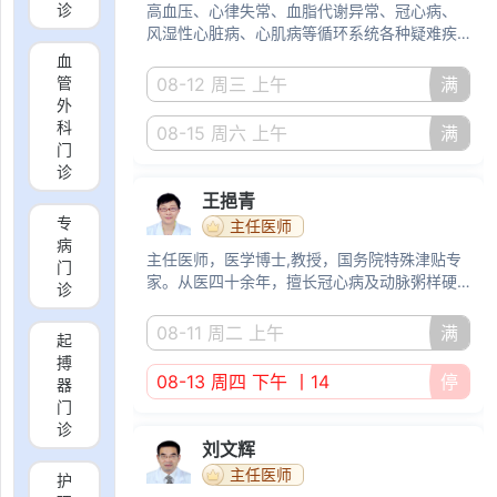
诊
高血压、心律失常、血脂代谢异常、冠心病、
风湿性心脏病、心肌病等循环系统各种疑难疾
病诊治。
血
管
08-12 周三 上午
满
外
科
08-15 周六 上午
满
门
诊
王挹青
专
主任医师
病
主任医师，医学博士,教授，国务院特殊津贴专
门
家。从医四十余年，擅长冠心病及动脉粥样硬
诊
化性相关性疾病，难治性高血压，心肌病及心
力衰竭，血脂代谢异常等疑难心血管疾病的诊
08-11 周二 上午
满
起
治。
搏
08-13 周四 下午
丨14
停
器
门
诊
刘文辉
主任医师
护