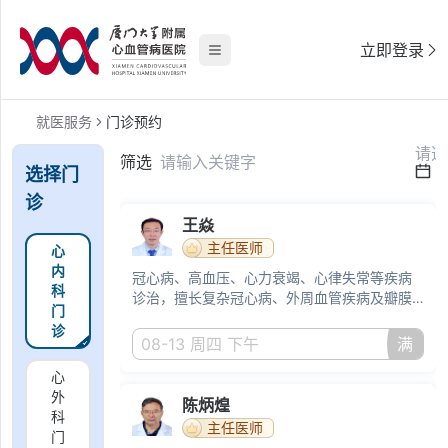
立即登录
就医服务
门诊预约
筛选
选择门
诊
王焱
主任医师
心
内
冠心病、高血压、心力衰竭、心律失常等疾病
科
诊治，擅长复杂冠心病、外周血管疾病及瓣膜
门
性心脏病的微创介入治疗
诊
08-13 周四 下午
满
心
外
陈炳煌
科
主任医师
门