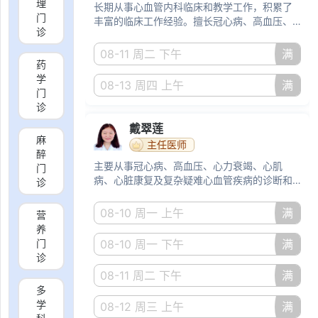
理
长期从事心血管内科临床和教学工作，积累了
门
丰富的临床工作经验。擅长冠心病、高血压、
诊
心律失常、心血管重症及心力衰竭的诊治工
作，擅长先心病介入和肺动脉高压的诊治。
08-11 周二 下午
满
药
学
08-13 周四 上午
满
门
诊
戴翠莲
麻
主任医师
醉
主要从事冠心病、高血压、心力衰竭、心肌
门
病、心脏康复及复杂疑难心血管疾病的诊断和
诊
治疗。对心血管内科疑难病及急危重症的诊治
有丰富的经验。
08-10 周一 上午
满
营
养
门
08-10 周一 下午
满
诊
08-11 周二 下午
满
多
学
08-12 周三 上午
满